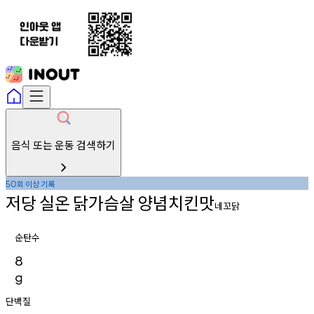
음식 또는 운동 검색하기
회
이상
기록
50
저당
실온
닭가슴살
양념치킨맛
네꼬닭
순탄수
8
g
단백질