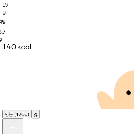
19
g
지방
3.7
g
140
kcal
인분
g
(120g)