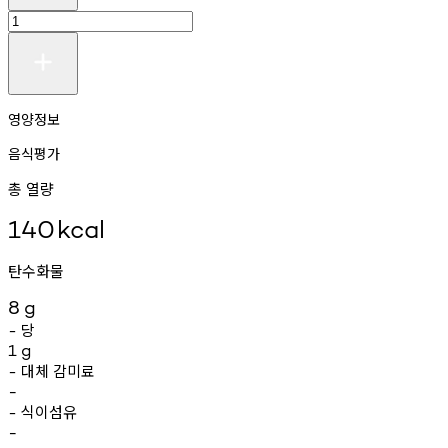
영양정보
음식평가
총 열량
140
kcal
탄수화물
8
g
당
-
1
g
대체
감미료
-
-
식이섬유
-
-