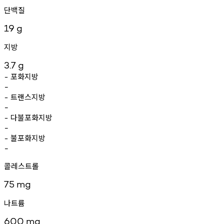
단백질
19
g
지방
3.7
g
포화지방
-
-
트랜스지방
-
-
다불포화지방
-
-
불포화지방
-
-
콜레스트롤
75
mg
나트륨
600
mg