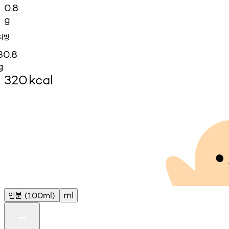
0.8
g
지방
30.8
g
320
kcal
인분
ml
(100ml)