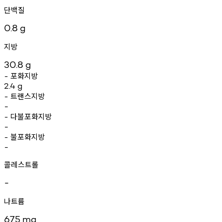
단백질
0.8
g
지방
30.8
g
포화지방
-
2.4
g
트랜스지방
-
-
다불포화지방
-
-
불포화지방
-
-
콜레스트롤
-
나트륨
675
mg