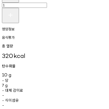
영양정보
음식평가
총 열량
320
kcal
탄수화물
10
g
당
-
7
g
대체
감미료
-
-
식이섬유
-
-