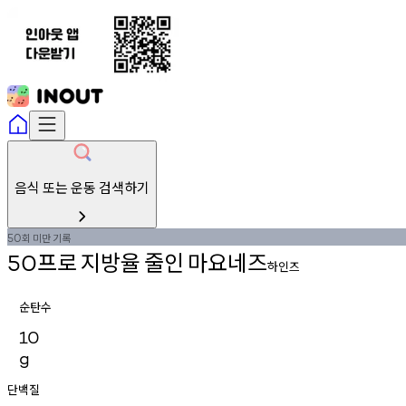
음식 또는 운동 검색하기
회
미만
기록
50
프로
지방율
줄인
마요네즈
50
하인즈
순탄수
10
g
단백질