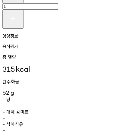
영양정보
음식평가
총 열량
315
kcal
탄수화물
62
g
당
-
-
대체
감미료
-
-
식이섬유
-
-