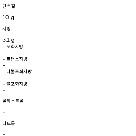
단백질
10
g
지방
3.1
g
포화지방
-
-
트랜스지방
-
-
다불포화지방
-
-
불포화지방
-
-
콜레스트롤
-
나트륨
-