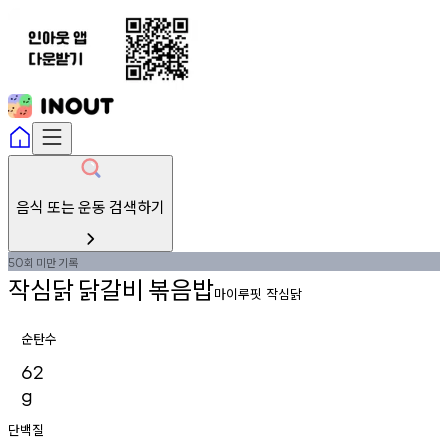
음식 또는 운동 검색하기
회
미만
기록
50
작심닭
닭갈비
볶음밥
마이루핏 작심닭
순탄수
62
g
단백질