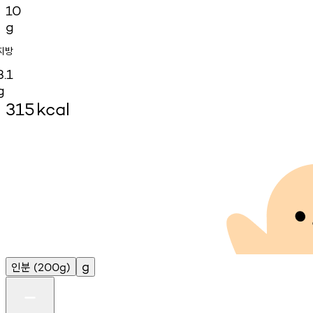
10
g
지방
3.1
g
315
kcal
인분
g
(200g)