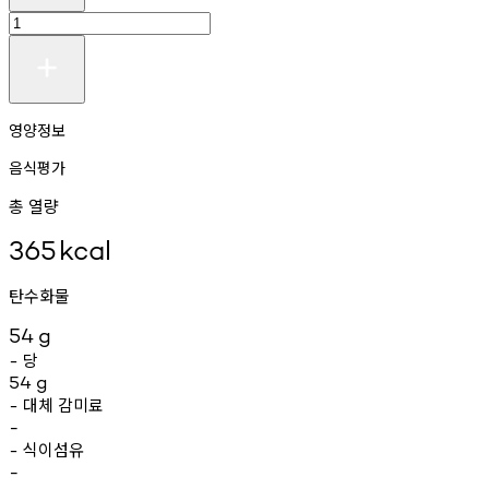
영양정보
음식평가
총 열량
365
kcal
탄수화물
54
g
당
-
54
g
대체
감미료
-
-
식이섬유
-
-