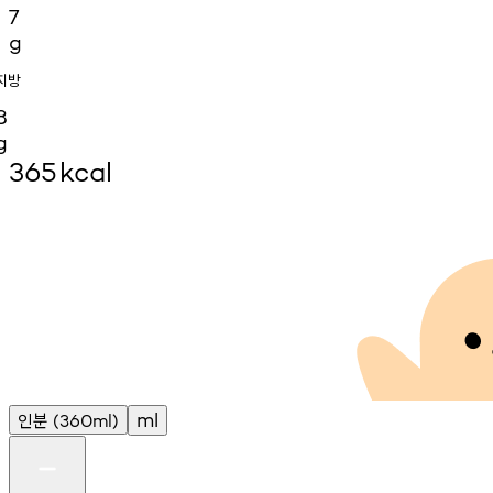
7
g
지방
8
g
365
kcal
인분
ml
(360ml)