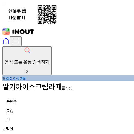
음식 또는 운동 검색하기
회
이상
기록
100
딸기아이스크림라떼
폴바셋
순탄수
54
g
단백질