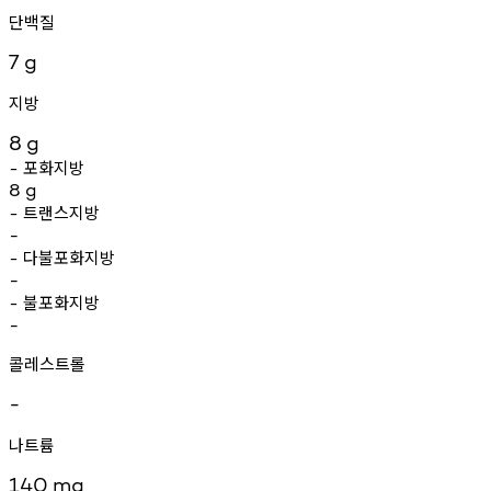
단백질
7
g
지방
8
g
포화지방
-
8
g
트랜스지방
-
-
다불포화지방
-
-
불포화지방
-
-
콜레스트롤
-
나트륨
140
mg