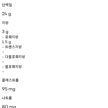
단백질
24
g
지방
3
g
포화지방
-
1.5
g
트랜스지방
-
-
다불포화지방
-
-
불포화지방
-
-
콜레스트롤
95
mg
나트륨
80
mg