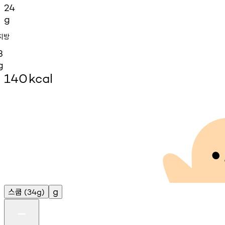
24
g
지방
3
g
140
kcal
스쿱
g
(34g)