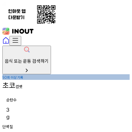
음식 또는 운동 검색하기
회
이상
기록
50
초코
컴뱃
순탄수
3
g
단백질