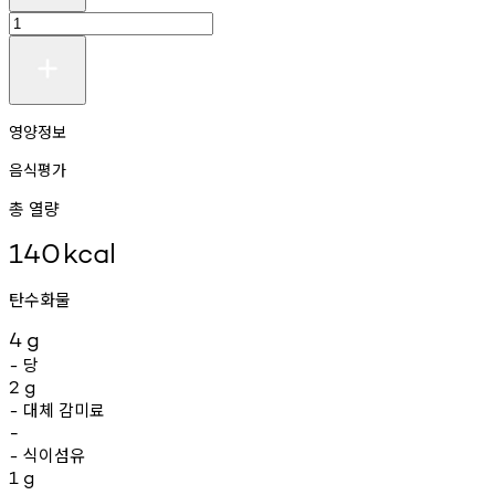
영양정보
음식평가
총 열량
140
kcal
탄수화물
4
g
당
-
2
g
대체
감미료
-
-
식이섬유
-
1
g