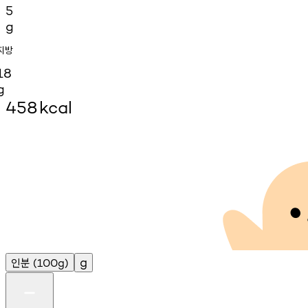
5
g
지방
18
g
458
kcal
인분
g
(100g)