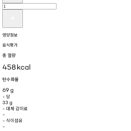
영양정보
음식평가
총 열량
458
kcal
탄수화물
69
g
당
-
33
g
대체
감미료
-
-
식이섬유
-
-