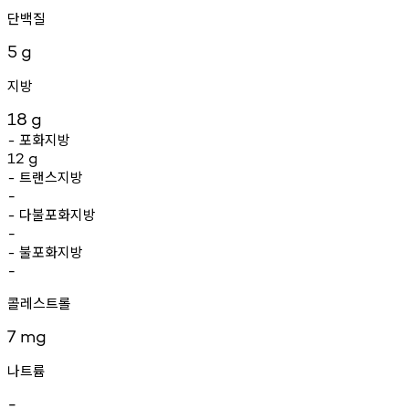
단백질
5
g
지방
18
g
포화지방
-
12
g
트랜스지방
-
-
다불포화지방
-
-
불포화지방
-
-
콜레스트롤
7
mg
나트륨
-