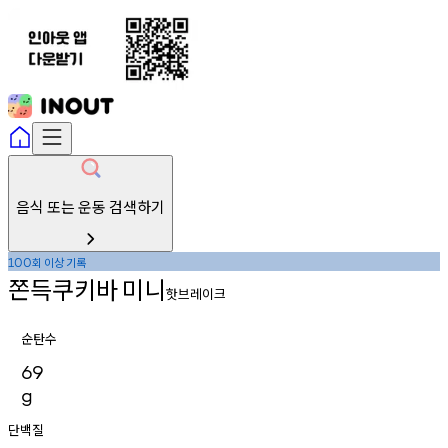
음식 또는 운동 검색하기
회
이상
기록
100
쫀득쿠키바
미니
핫브레이크
순탄수
69
g
단백질