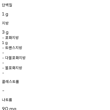
단백질
1
g
지방
3
g
포화지방
-
1
g
트랜스지방
-
-
다불포화지방
-
-
불포화지방
-
-
콜레스트롤
-
나트륨
90
mg