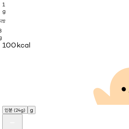
1
g
지방
3
g
100
kcal
인분
g
(24g)