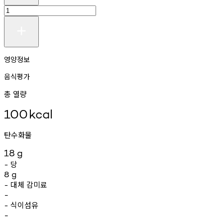
영양정보
음식평가
총 열량
100
kcal
탄수화물
18
g
당
-
8
g
대체
감미료
-
-
식이섬유
-
-