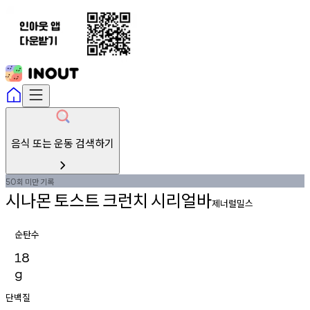
음식 또는 운동 검색하기
회
미만
기록
50
시나몬
토스트
크런치
시리얼바
제너럴밀스
순탄수
18
g
단백질