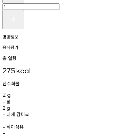
영양정보
음식평가
총 열량
275
kcal
탄수화물
2
g
당
-
2
g
대체
감미료
-
-
식이섬유
-
-