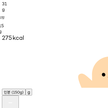
31
g
지방
15
g
275
kcal
인분
g
(150g)