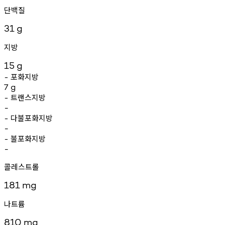
단백질
31
g
지방
15
g
포화지방
-
7
g
트랜스지방
-
-
다불포화지방
-
-
불포화지방
-
-
콜레스트롤
181
mg
나트륨
810
mg