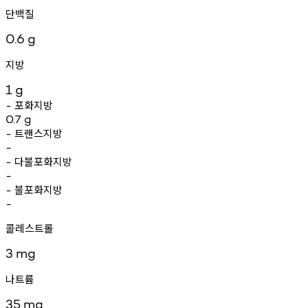
단백질
0.6
g
지방
1
g
포화지방
-
0.7
g
트랜스지방
-
-
다불포화지방
-
-
불포화지방
-
-
콜레스트롤
3
mg
나트륨
35
mg