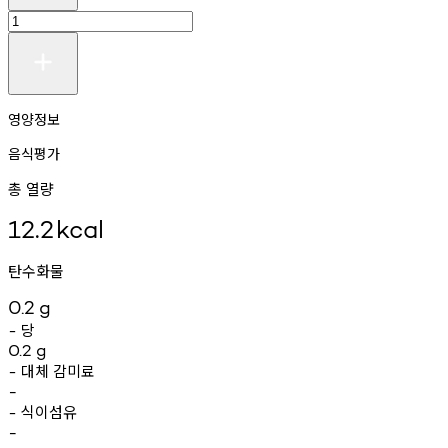
영양정보
음식평가
총 열량
12.2
kcal
탄수화물
0.2
g
당
-
0.2
g
대체
감미료
-
-
식이섬유
-
-