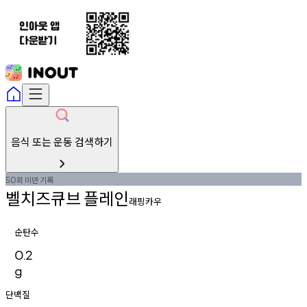
음식 또는 운동 검색하기
회
미만
기록
50
벨치즈큐브
플레인
래핑카우
순탄수
0.2
g
단백질