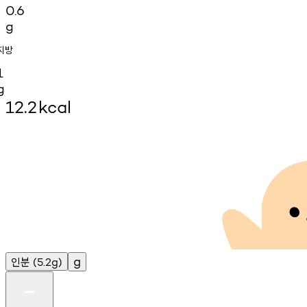
0.6
g
지방
1
g
12.2
kcal
인분
g
(5.2g)