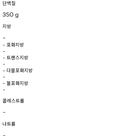
단백질
350
g
지방
-
포화지방
-
-
트랜스지방
-
-
다불포화지방
-
-
불포화지방
-
-
콜레스트롤
-
나트륨
-