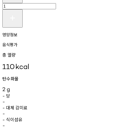
영양정보
음식평가
총 열량
110
kcal
탄수화물
2
g
당
-
-
대체
감미료
-
-
식이섬유
-
-