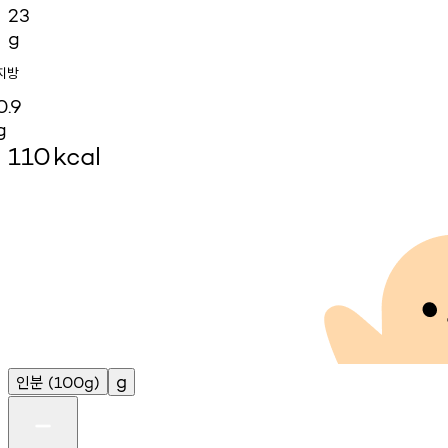
23
g
지방
0.9
g
110
kcal
인분
g
(100g)