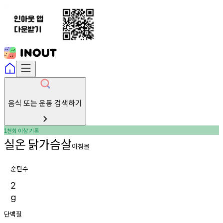
음식 또는 운동 검색하기
천회
이상
기록
1
실온
닭가슴살
아침몰
순탄수
2
g
단백질