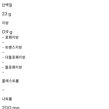
단백질
23
g
지방
0.9
g
포화지방
-
-
트랜스지방
-
-
다불포화지방
-
-
불포화지방
-
-
콜레스트롤
-
나트륨
200
mg