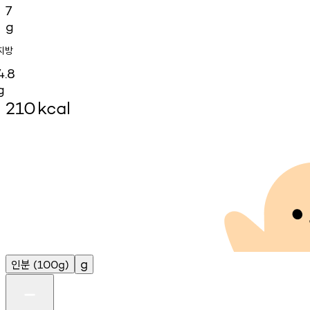
7
g
지방
4.8
g
210
kcal
인분
g
(100g)