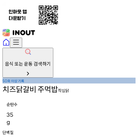
음식 또는 운동 검색하기
회
이상
기록
50
치즈닭갈비
주먹밥
작심닭
순탄수
35
g
단백질