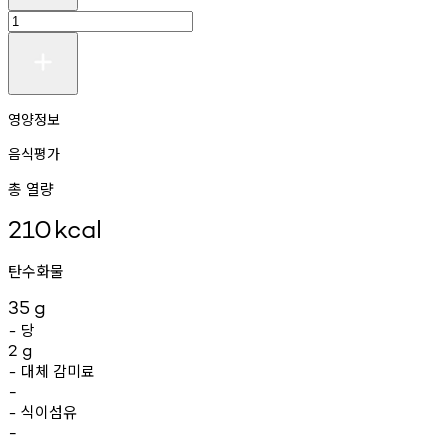
영양정보
음식평가
총 열량
210
kcal
탄수화물
35
g
당
-
2
g
대체
감미료
-
-
식이섬유
-
-