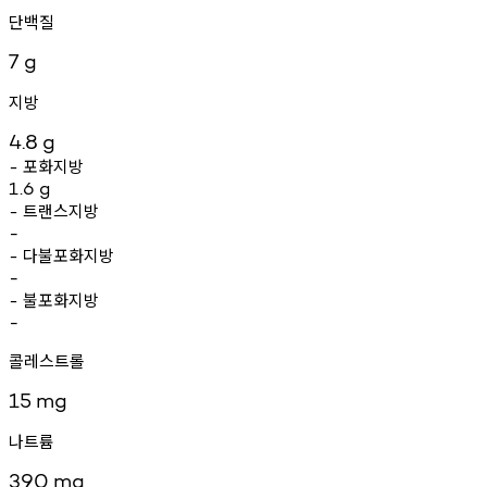
단백질
7
g
지방
4.8
g
포화지방
-
1.6
g
트랜스지방
-
-
다불포화지방
-
-
불포화지방
-
-
콜레스트롤
15
mg
나트륨
390
mg