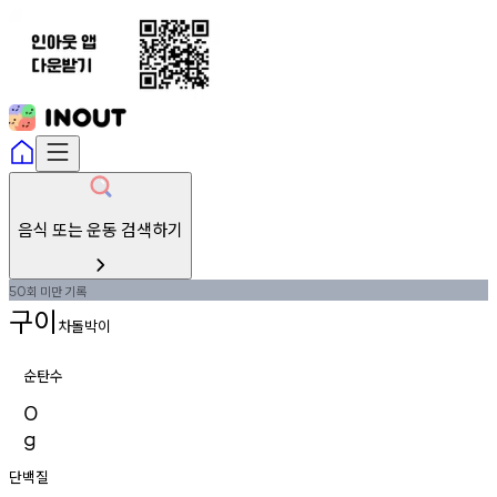
음식 또는 운동 검색하기
회
미만
기록
50
구이
차돌박이
순탄수
0
g
단백질