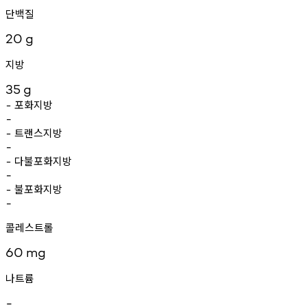
단백질
20
g
지방
35
g
포화지방
-
-
트랜스지방
-
-
다불포화지방
-
-
불포화지방
-
-
콜레스트롤
60
mg
나트륨
-