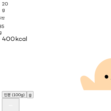
20
g
지방
35
g
400
kcal
인분
g
(100g)