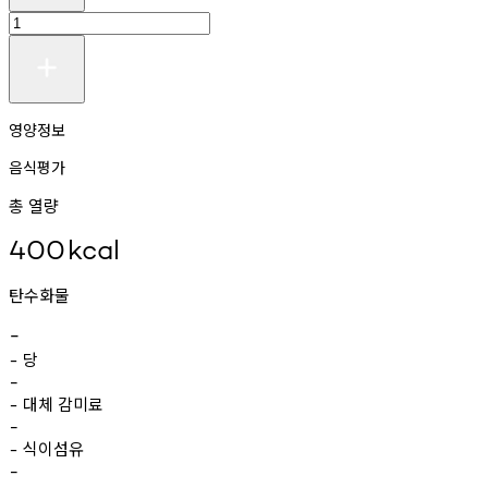
영양정보
음식평가
총 열량
400
kcal
탄수화물
-
당
-
-
대체
감미료
-
-
식이섬유
-
-