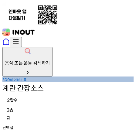
음식 또는 운동 검색하기
회
이상
기록
500
계란
간장소스
순탄수
36
g
단백질