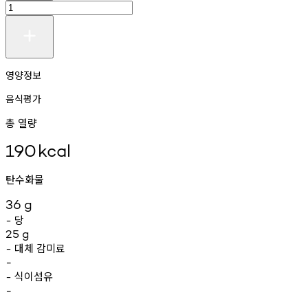
영양정보
음식평가
총 열량
190
kcal
탄수화물
36
g
당
-
25
g
대체
감미료
-
-
식이섬유
-
-