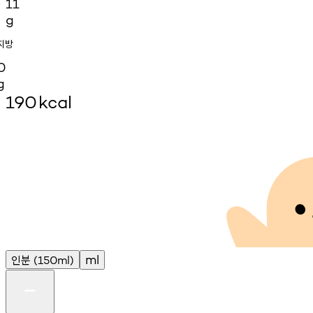
11
g
지방
0
g
190
kcal
인분
ml
(150ml)