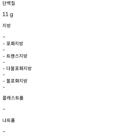
단백질
11
g
지방
-
포화지방
-
-
트랜스지방
-
-
다불포화지방
-
-
불포화지방
-
-
콜레스트롤
-
나트륨
-