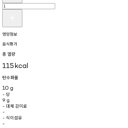
영양정보
음식평가
총 열량
115
kcal
탄수화물
10
g
당
-
9
g
대체
감미료
-
-
식이섬유
-
-