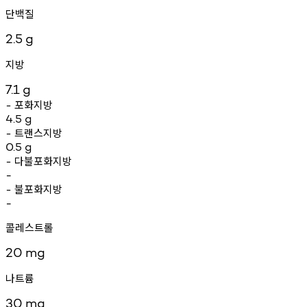
단백질
2.5
g
지방
7.1
g
포화지방
-
4.5
g
트랜스지방
-
0.5
g
다불포화지방
-
-
불포화지방
-
-
콜레스트롤
20
mg
나트륨
30
mg