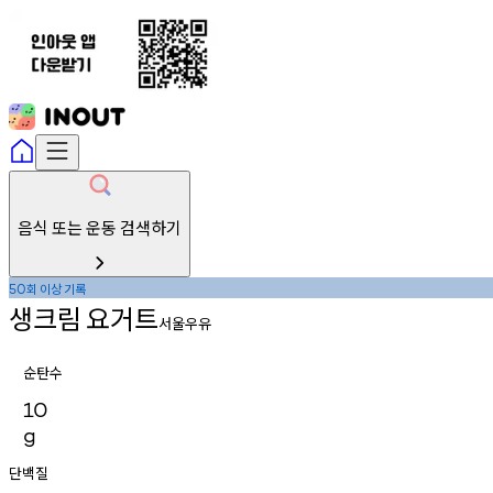
음식 또는 운동 검색하기
회
이상
기록
50
생크림
요거트
서울우유
순탄수
10
g
단백질