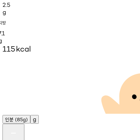
2.5
g
지방
7.1
g
115
kcal
인분
g
(85g)