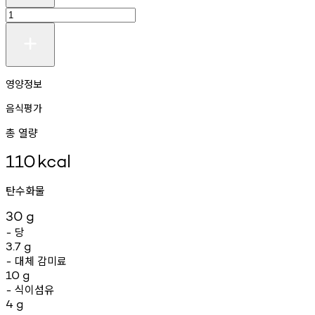
영양정보
음식평가
총 열량
110
kcal
탄수화물
30
g
당
-
3.7
g
대체
감미료
-
10
g
식이섬유
-
4
g