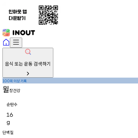
음식 또는 운동 검색하기
회
이상
기록
100
윌
장건강
순탄수
16
g
단백질