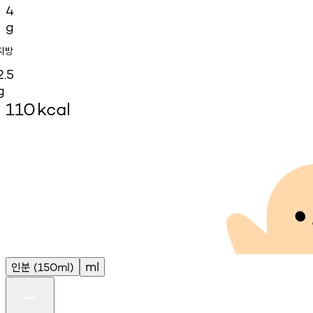
4
g
지방
2.5
g
110
kcal
인분
ml
(150ml)