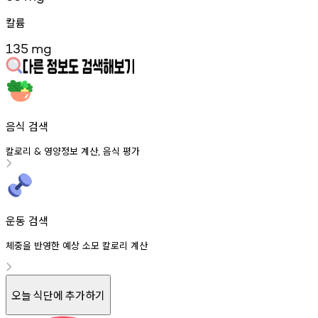
칼륨
135
mg
음식 검색
칼로리
영양정보
계산
음식
평가
&
,
운동 검색
체중을 반영한 예상 소모 칼로리 계산
오늘 식단에 추가하기