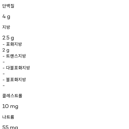
단백질
4
g
지방
2.5
g
포화지방
-
2
g
트랜스지방
-
-
다불포화지방
-
-
불포화지방
-
-
콜레스트롤
10
mg
나트륨
55
mg