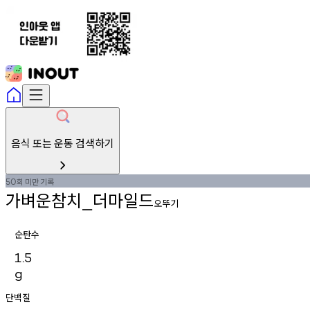
음식 또는 운동 검색하기
회
미만
기록
50
가벼운참치
더마일드
_
오뚜기
순탄수
1.5
g
단백질