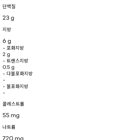
단백질
23
g
지방
6
g
포화지방
-
2
g
트랜스지방
-
0.5
g
다불포화지방
-
-
불포화지방
-
-
콜레스트롤
55
mg
나트륨
720
mg