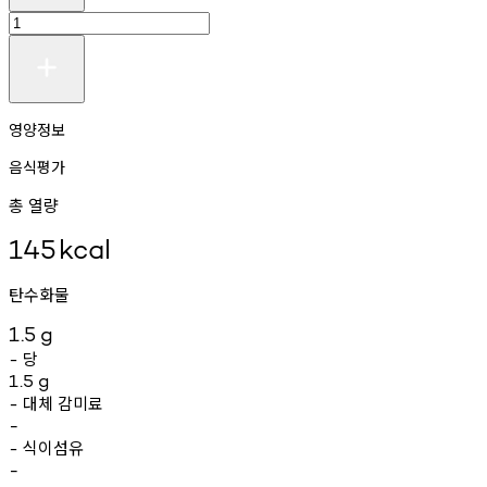
영양정보
음식평가
총 열량
145
kcal
탄수화물
1.5
g
당
-
1.5
g
대체
감미료
-
-
식이섬유
-
-