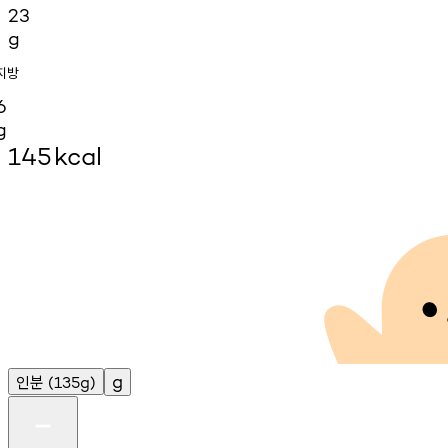
23
g
지방
6
g
145
kcal
인분
g
(135g)