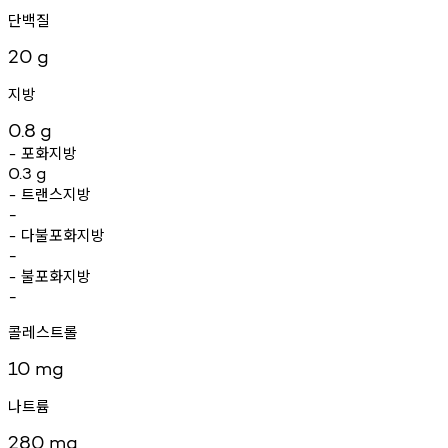
단백질
20
g
지방
0.8
g
포화지방
-
0.3
g
트랜스지방
-
-
다불포화지방
-
-
불포화지방
-
-
콜레스트롤
10
mg
나트륨
280
mg