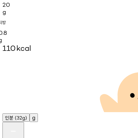
20
g
지방
0.8
g
110
kcal
인분
g
(32g)