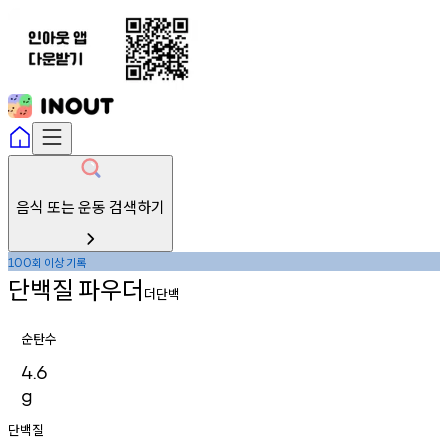
음식 또는 운동 검색하기
회
이상
기록
100
단백질
파우더
더단백
순탄수
4.6
g
단백질