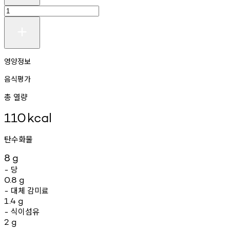
영양정보
음식평가
총 열량
110
kcal
탄수화물
8
g
당
-
0.8
g
대체
감미료
-
1.4
g
식이섬유
-
2
g