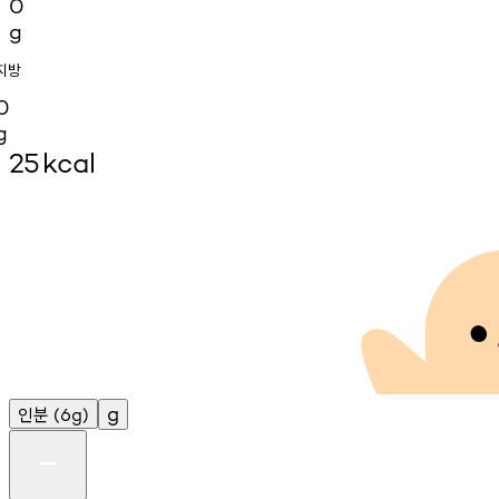
0
g
지방
0
g
25
kcal
인분
g
(6g)