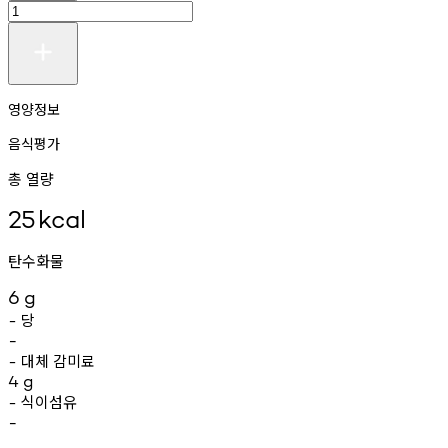
영양정보
음식평가
총 열량
25
kcal
탄수화물
6
g
당
-
-
대체
감미료
-
4
g
식이섬유
-
-