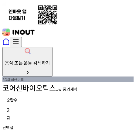
음식 또는 운동 검색하기
회
미만
기록
50
코어신바이오틱스
중외제약
Jw
순탄수
2
g
단백질