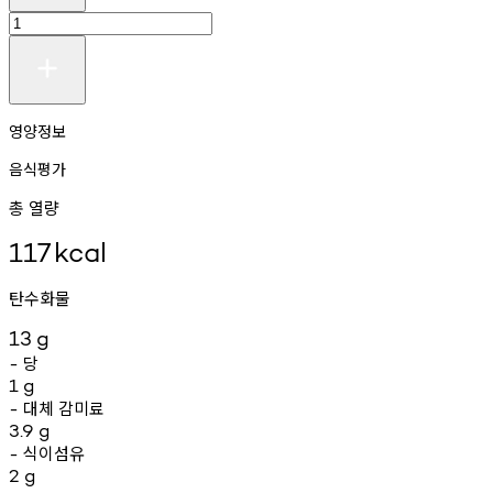
영양정보
음식평가
총 열량
117
kcal
탄수화물
13
g
당
-
1
g
대체
감미료
-
3.9
g
식이섬유
-
2
g