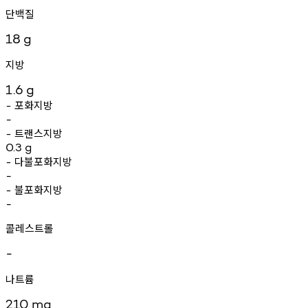
단백질
18
g
지방
1.6
g
포화지방
-
-
트랜스지방
-
0.3
g
다불포화지방
-
-
불포화지방
-
-
콜레스트롤
-
나트륨
210
mg