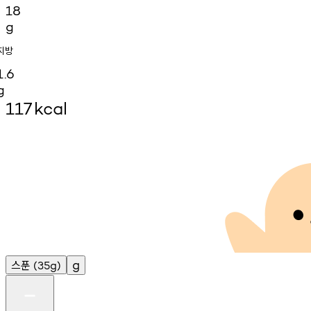
18
g
지방
1.6
g
117
kcal
스푼
g
(35g)