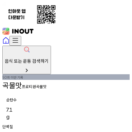
음식 또는 운동 검색하기
회
미만
기록
50
곡물맛
프로티원곡물맛
순탄수
7.1
g
단백질