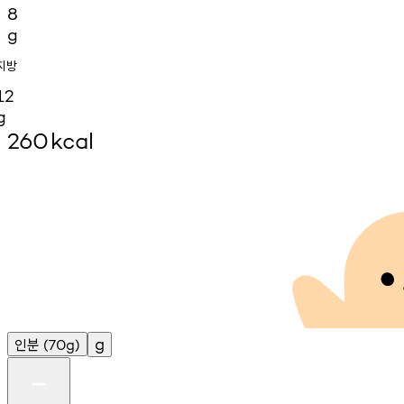
8
g
지방
12
g
260
kcal
인분
g
(70g)