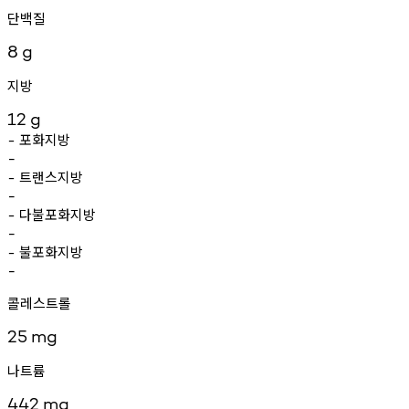
단백질
8
g
지방
12
g
포화지방
-
-
트랜스지방
-
-
다불포화지방
-
-
불포화지방
-
-
콜레스트롤
25
mg
나트륨
442
mg