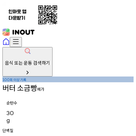
음식 또는 운동 검색하기
회
이상
기록
100
버터
소금빵
메가
순탄수
30
g
단백질