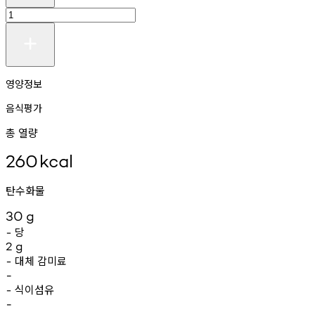
영양정보
음식평가
총 열량
260
kcal
탄수화물
30
g
당
-
2
g
대체
감미료
-
-
식이섬유
-
-