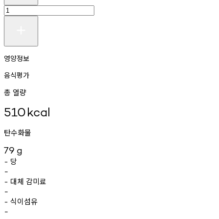
영양정보
음식평가
총 열량
510
kcal
탄수화물
79
g
당
-
-
대체
감미료
-
-
식이섬유
-
-