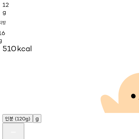
12
g
지방
16
g
510
kcal
인분
g
(120g)