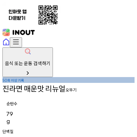
음식 또는 운동 검색하기
회
이상
기록
50
진라면
매운맛
리뉴얼
오뚜기
순탄수
79
g
단백질