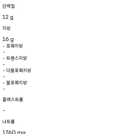
단백질
12
g
지방
16
g
포화지방
-
-
트랜스지방
-
-
다불포화지방
-
-
불포화지방
-
-
콜레스트롤
-
나트륨
1760
mg