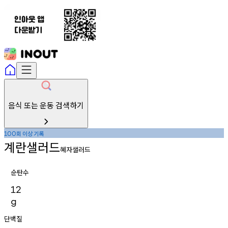
음식 또는 운동 검색하기
회
이상
기록
100
계란샐러드
혜자샐러드
순탄수
12
g
단백질