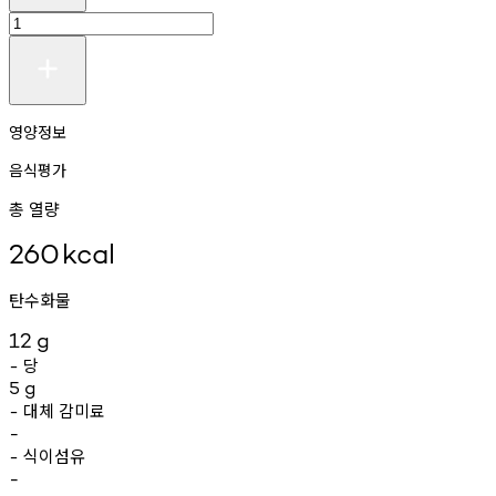
영양정보
음식평가
총 열량
260
kcal
탄수화물
12
g
당
-
5
g
대체
감미료
-
-
식이섬유
-
-