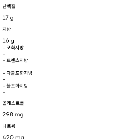
단백질
17
g
지방
16
g
포화지방
-
-
트랜스지방
-
-
다불포화지방
-
-
불포화지방
-
-
콜레스트롤
298
mg
나트륨
420
mg