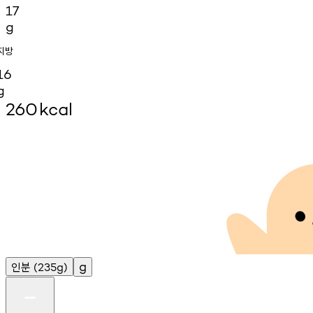
17
g
지방
16
g
260
kcal
인분
g
(235g)