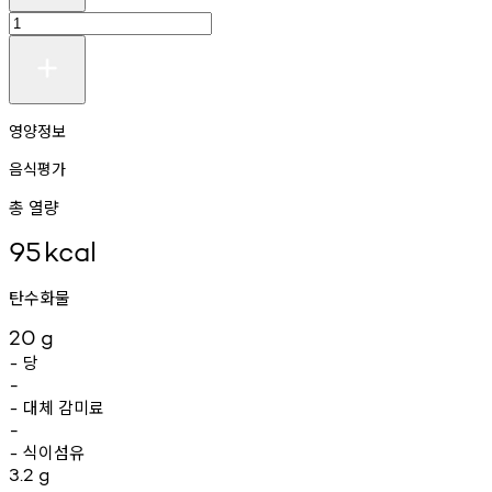
영양정보
음식평가
총 열량
95
kcal
탄수화물
20
g
당
-
-
대체
감미료
-
-
식이섬유
-
3.2
g