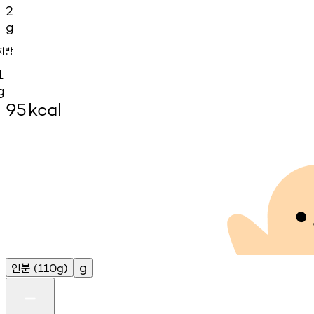
2
g
지방
1
g
95
kcal
인분
g
(110g)