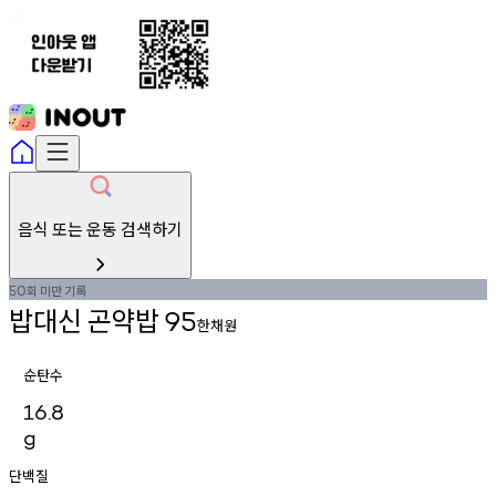
음식 또는 운동 검색하기
회
미만
기록
50
밥대신
곤약밥
95
한채원
순탄수
16.8
g
단백질