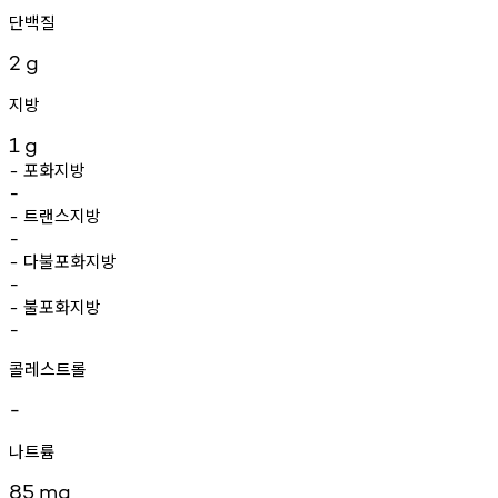
단백질
2
g
지방
1
g
포화지방
-
-
트랜스지방
-
-
다불포화지방
-
-
불포화지방
-
-
콜레스트롤
-
나트륨
85
mg