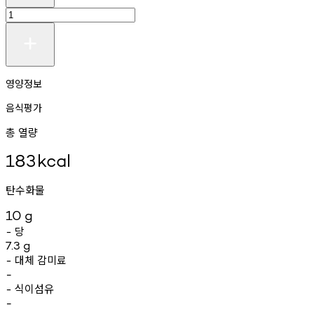
영양정보
음식평가
총 열량
183
kcal
탄수화물
10
g
당
-
7.3
g
대체
감미료
-
-
식이섬유
-
-