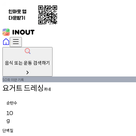
음식 또는 운동 검색하기
회
미만
기록
50
요거트
드레싱
퀴네
순탄수
10
g
단백질