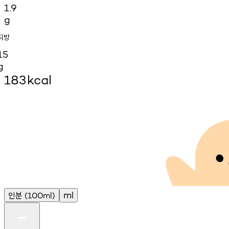
1.9
g
지방
15
g
183
kcal
인분
ml
(100ml)