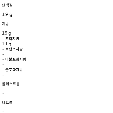
단백질
1.9
g
지방
15
g
포화지방
-
1.1
g
트랜스지방
-
-
다불포화지방
-
-
불포화지방
-
-
콜레스트롤
-
나트륨
-