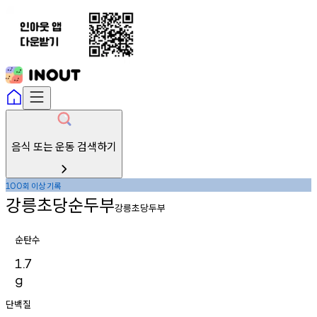
음식 또는 운동 검색하기
회
이상
기록
100
강릉초당순두부
강릉초당두부
순탄수
1.7
g
단백질