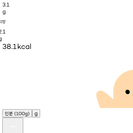
3.1
g
지방
2.1
g
38.1
kcal
인분
g
(100g)