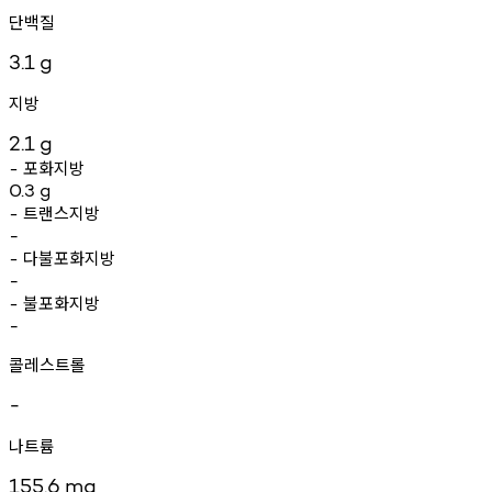
단백질
3.1
g
지방
2.1
g
포화지방
-
0.3
g
트랜스지방
-
-
다불포화지방
-
-
불포화지방
-
-
콜레스트롤
-
나트륨
155.6
mg