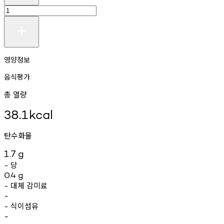
영양정보
음식평가
총 열량
38.1
kcal
탄수화물
1.7
g
당
-
0.4
g
대체
감미료
-
-
식이섬유
-
-