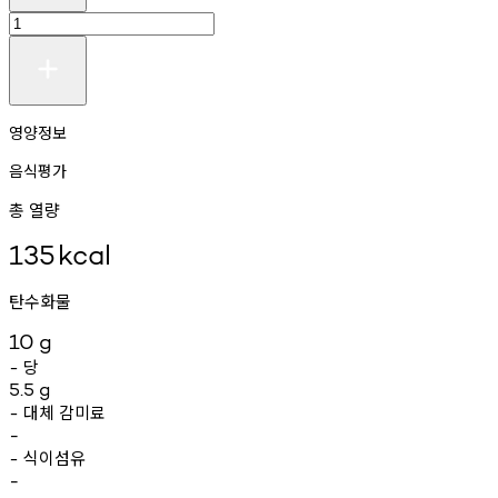
영양정보
음식평가
총 열량
135
kcal
탄수화물
10
g
당
-
5.5
g
대체
감미료
-
-
식이섬유
-
-