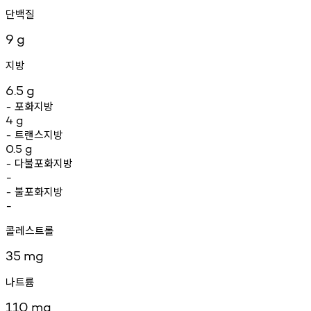
단백질
9
g
지방
6.5
g
포화지방
-
4
g
트랜스지방
-
0.5
g
다불포화지방
-
-
불포화지방
-
-
콜레스트롤
35
mg
나트륨
110
mg