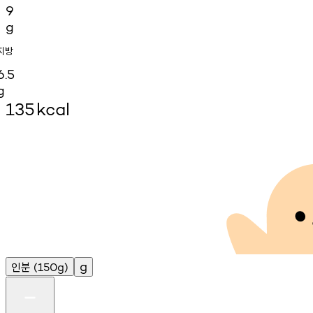
9
g
지방
6.5
g
135
kcal
인분
g
(150g)