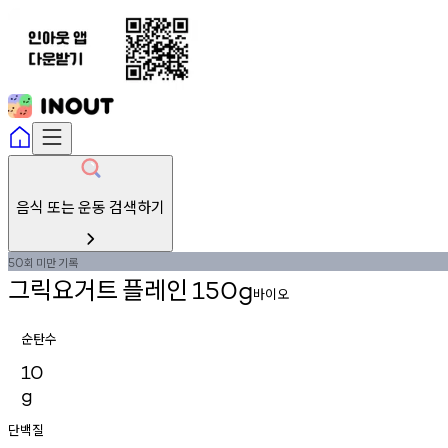
음식 또는 운동 검색하기
회
미만
기록
50
그릭요거트
플레인
150g
바이오
순탄수
10
g
단백질