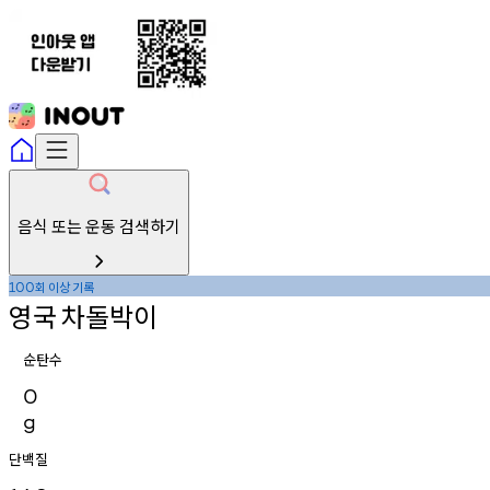
음식 또는 운동 검색하기
회
이상
기록
100
영국
차돌박이
순탄수
0
g
단백질