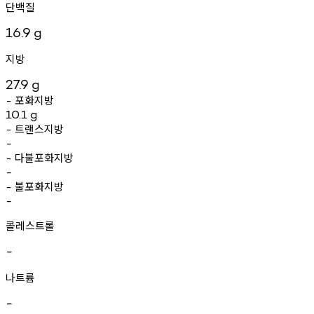
단백질
16.9
g
지방
27.9
g
포화지방
-
10.1
g
트랜스지방
-
-
다불포화지방
-
-
불포화지방
-
-
콜레스트롤
-
나트륨
-