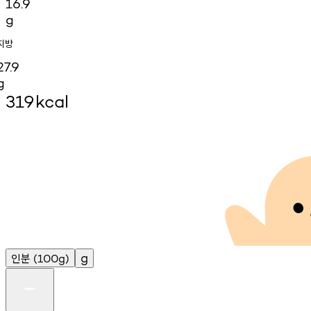
16.9
g
지방
27.9
g
319
kcal
인분
g
(100g)