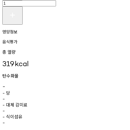
영양정보
음식평가
총 열량
319
kcal
탄수화물
-
당
-
-
대체
감미료
-
-
식이섬유
-
-