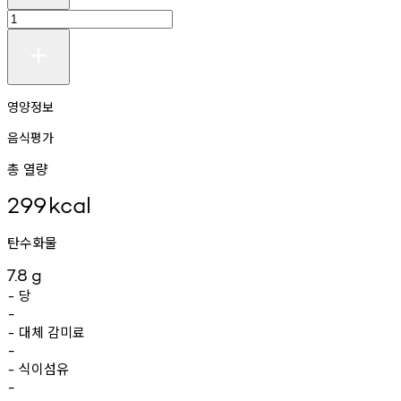
영양정보
음식평가
총 열량
299
kcal
탄수화물
7.8
g
당
-
-
대체
감미료
-
-
식이섬유
-
-