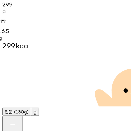
29.9
g
지방
16.5
g
299
kcal
인분
g
(130g)