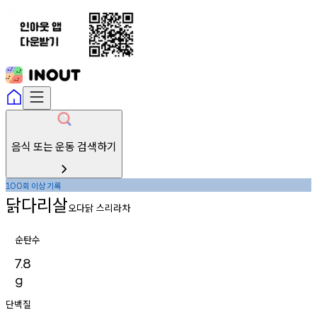
음식 또는 운동 검색하기
회
이상
기록
100
닭다리살
오다닭 스리라차
순탄수
7.8
g
단백질