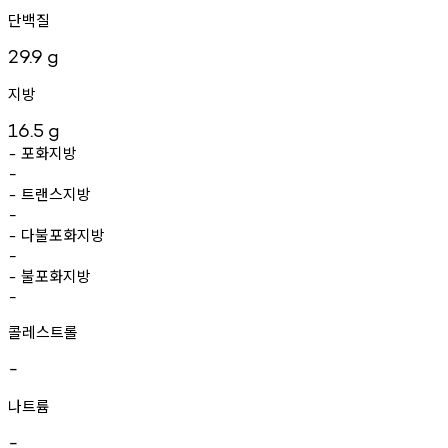
단백질
29.9
g
지방
16.5
g
포화지방
-
-
트랜스지방
-
-
다불포화지방
-
-
불포화지방
-
-
콜레스트롤
-
나트륨
-