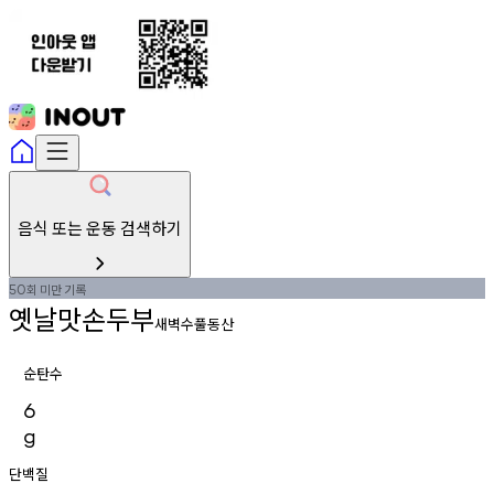
음식 또는 운동 검색하기
회
미만
기록
50
옛날맛손두부
새벽수풀동산
순탄수
6
g
단백질