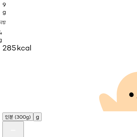
9
g
지방
4
g
285
kcal
인분
g
(300g)