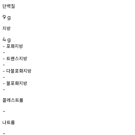
단백질
9
g
지방
4
g
포화지방
-
-
트랜스지방
-
-
다불포화지방
-
-
불포화지방
-
-
콜레스트롤
-
나트륨
-