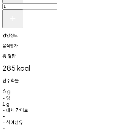
영양정보
음식평가
총 열량
285
kcal
탄수화물
6
g
당
-
1
g
대체
감미료
-
-
식이섬유
-
-