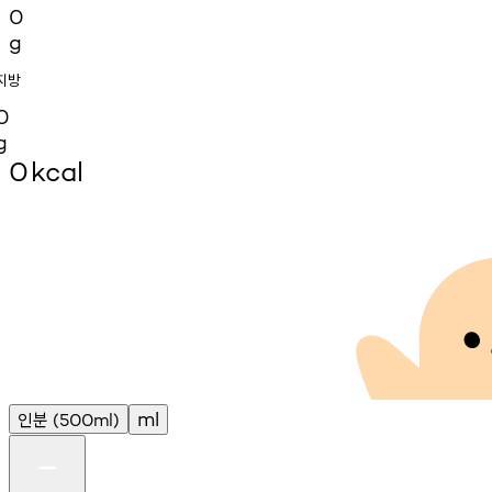
0
g
지방
0
g
0
kcal
인분
ml
(500ml)