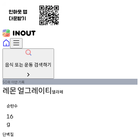
음식 또는 운동 검색하기
회
미만
기록
50
레몬
얼그레이티
델라페
순탄수
16
g
단백질