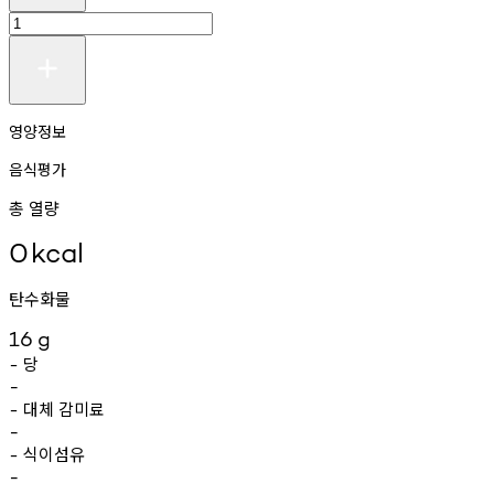
영양정보
음식평가
총 열량
0
kcal
탄수화물
16
g
당
-
-
대체
감미료
-
-
식이섬유
-
-