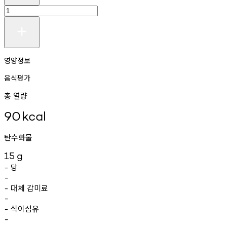
영양정보
음식평가
총 열량
90
kcal
탄수화물
15
g
당
-
-
대체
감미료
-
-
식이섬유
-
-