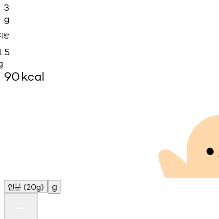
3
g
지방
1.5
g
90
kcal
인분
g
(20g)