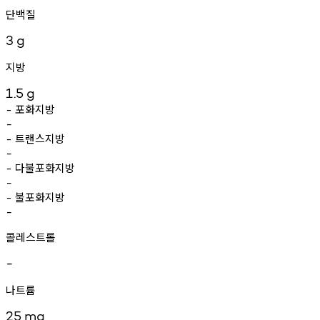
단백질
3
g
지방
1.5
g
포화지방
-
-
트랜스지방
-
-
다불포화지방
-
-
불포화지방
-
-
콜레스트롤
-
나트륨
25
mg