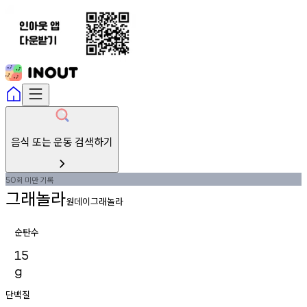
음식 또는 운동 검색하기
회
미만
기록
50
그래놀라
원데이그래놀라
순탄수
15
g
단백질