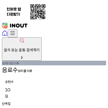
음식 또는 운동 검색하기
회
미만
기록
50
음료수
뷰티풀석류
순탄수
10
g
단백질