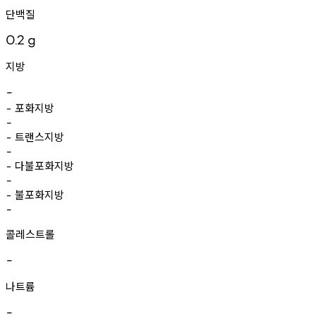
단백질
0.2
g
지방
-
포화지방
-
-
트랜스지방
-
-
다불포화지방
-
-
불포화지방
-
-
콜레스트롤
-
나트륨
-