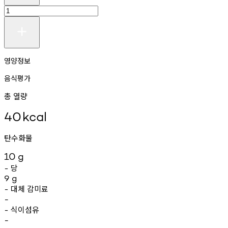
영양정보
음식평가
총 열량
40
kcal
탄수화물
10
g
당
-
9
g
대체
감미료
-
-
식이섬유
-
-