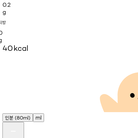
0.2
g
지방
0
g
40
kcal
인분
ml
(80ml)