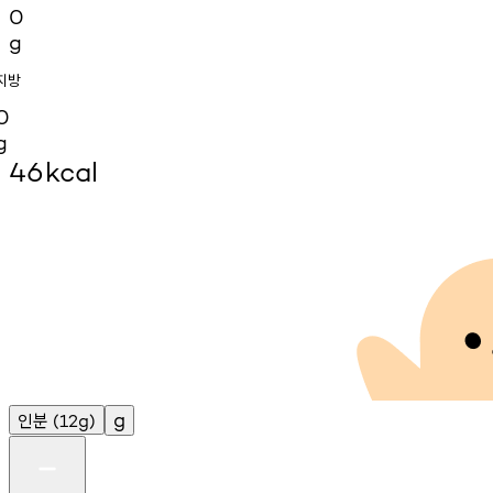
0
g
지방
0
g
46
kcal
인분
g
(12g)