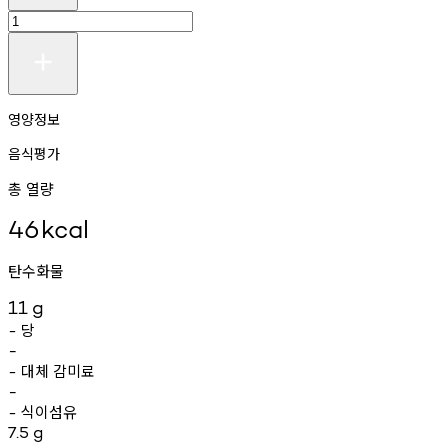
영양정보
음식평가
총 열량
46
kcal
탄수화물
11
g
당
-
-
대체
감미료
-
-
식이섬유
-
7.5
g