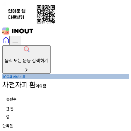
음식 또는 운동 검색하기
회
이상
기록
100
차전자피
환
아워팜
순탄수
3.5
g
단백질