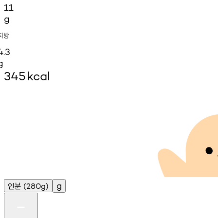
11
g
지방
4.3
g
345
kcal
인분
g
(280g)