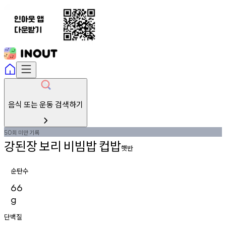
음식 또는 운동 검색하기
회
미만
기록
50
강된장
보리
비빔밥
컵밥
햇반
순탄수
66
g
단백질