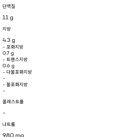
단백질
11
g
지방
4.3
g
포화지방
-
0.7
g
트랜스지방
-
0.6
g
다불포화지방
-
-
불포화지방
-
-
콜레스트롤
-
나트륨
980
mg