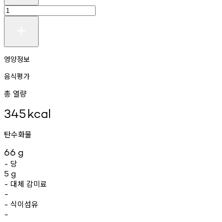
영양정보
음식평가
총 열량
345
kcal
탄수화물
66
g
당
-
5
g
대체
감미료
-
-
식이섬유
-
-