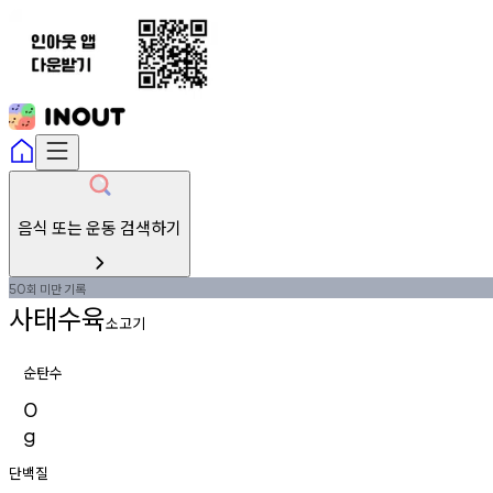
음식 또는 운동 검색하기
회
미만
기록
50
사태수육
소고기
순탄수
0
g
단백질