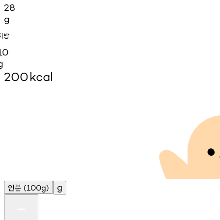
28
g
지방
10
g
200
kcal
인분
g
(100g)