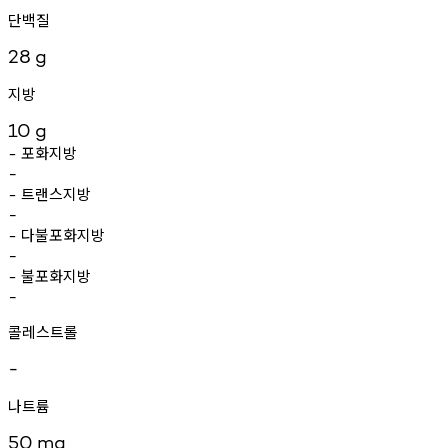
단백질
28
g
지방
10
g
포화지방
-
-
트랜스지방
-
-
다불포화지방
-
-
불포화지방
-
-
콜레스트롤
-
나트륨
50
mg