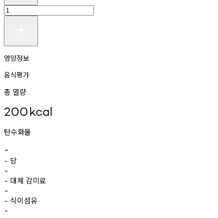
영양정보
음식평가
총 열량
200
kcal
탄수화물
-
당
-
-
대체
감미료
-
-
식이섬유
-
-