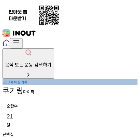
음식 또는 운동 검색하기
회
이상
기록
500
쿠키링
마이픽
순탄수
21
g
단백질