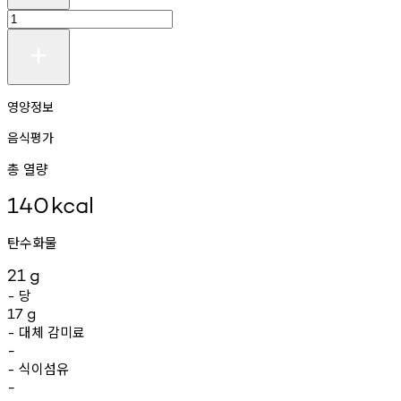
영양정보
음식평가
총 열량
140
kcal
탄수화물
21
g
당
-
17
g
대체
감미료
-
-
식이섬유
-
-