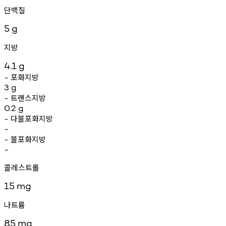
단백질
5
g
지방
4.1
g
포화지방
-
3
g
트랜스지방
-
0.2
g
다불포화지방
-
-
불포화지방
-
-
콜레스트롤
15
mg
나트륨
85
mg