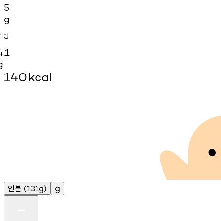
5
g
지방
4.1
g
140
kcal
인분
g
(131g)