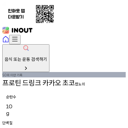
음식 또는 운동 검색하기
회
미만
기록
50
프로틴
드링크
카카오
초코
랩노쉬
순탄수
10
g
단백질