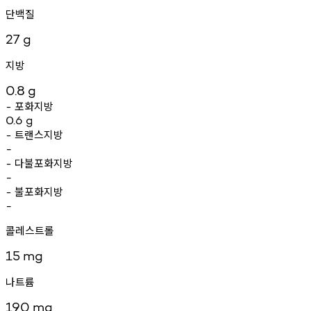
단백질
27
g
지방
0.8
g
포화지방
-
0.6
g
트랜스지방
-
-
다불포화지방
-
-
불포화지방
-
-
콜레스트롤
15
mg
나트륨
190
mg