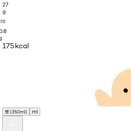
27
g
지방
0.8
g
175
kcal
병
ml
(350ml)