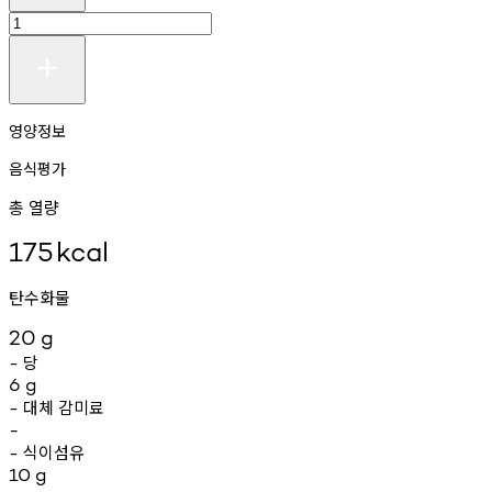
영양정보
음식평가
총 열량
175
kcal
탄수화물
20
g
당
-
6
g
대체
감미료
-
-
식이섬유
-
10
g