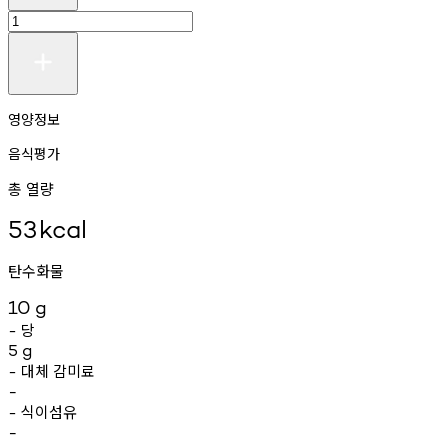
영양정보
음식평가
총 열량
53
kcal
탄수화물
10
g
당
-
5
g
대체
감미료
-
-
식이섬유
-
-