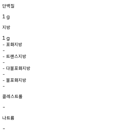
단백질
1
g
지방
1
g
포화지방
-
-
트랜스지방
-
-
다불포화지방
-
-
불포화지방
-
-
콜레스트롤
-
나트륨
-