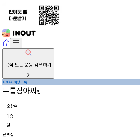
음식 또는 운동 검색하기
회
이상
기록
100
두릅장아찌
집
순탄수
10
g
단백질