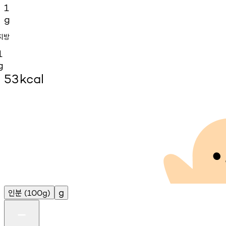
1
g
지방
1
g
53
kcal
인분
g
(100g)