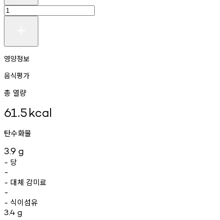
영양정보
음식평가
총 열량
61.5
kcal
탄수화물
3.9
g
당
-
-
대체
감미료
-
-
식이섬유
-
3.4
g