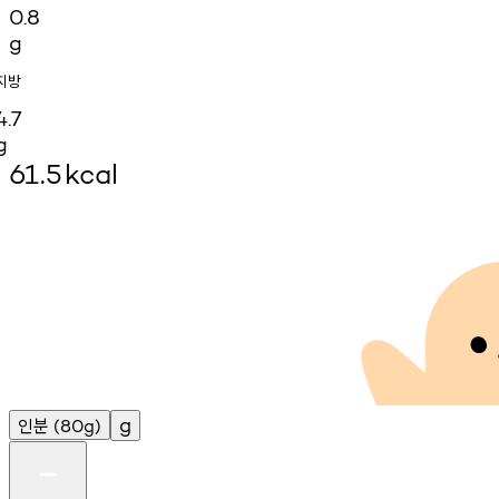
0.8
g
지방
4.7
g
61.5
kcal
인분
g
(80g)