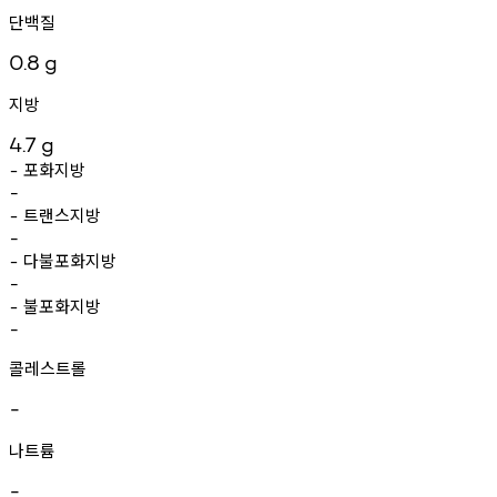
단백질
0.8
g
지방
4.7
g
포화지방
-
-
트랜스지방
-
-
다불포화지방
-
-
불포화지방
-
-
콜레스트롤
-
나트륨
-