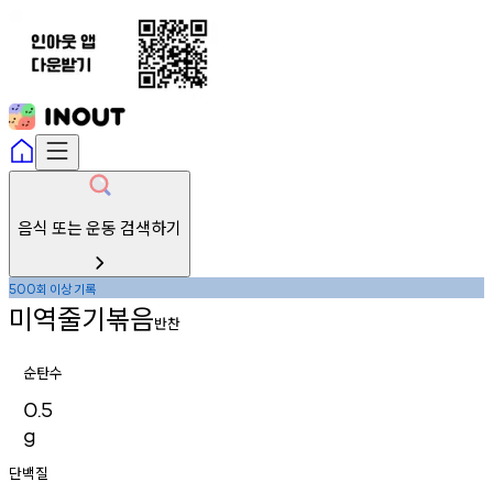
음식 또는 운동 검색하기
회
이상
기록
500
미역줄기볶음
반찬
순탄수
0.5
g
단백질