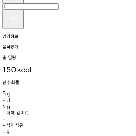
영양정보
음식평가
총 열량
150
kcal
탄수화물
5
g
당
-
4
g
대체
감미료
-
-
식이섬유
-
1
g