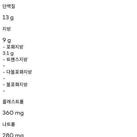
단백질
13
g
지방
9
g
포화지방
-
3.1
g
트랜스지방
-
-
다불포화지방
-
-
불포화지방
-
-
콜레스트롤
360
mg
나트륨
280
mg