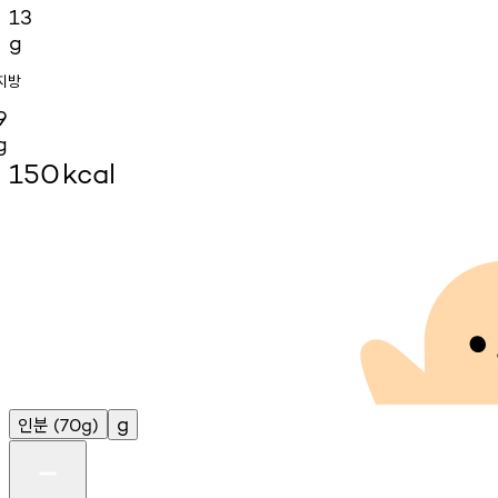
13
g
지방
9
g
150
kcal
인분
g
(70g)