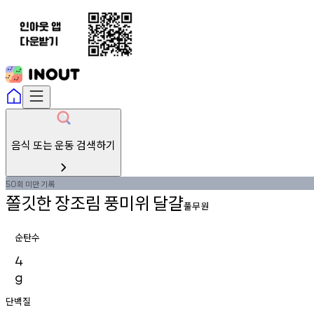
음식 또는 운동 검색하기
회
미만
기록
50
쫄깃한
장조림
풍미위
달걀
풀무원
순탄수
4
g
단백질