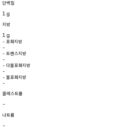
단백질
1
g
지방
1
g
포화지방
-
-
트랜스지방
-
-
다불포화지방
-
-
불포화지방
-
-
콜레스트롤
-
나트륨
-