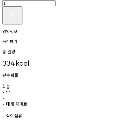
영양정보
음식평가
총 열량
334
kcal
탄수화물
1
g
당
-
-
대체
감미료
-
-
식이섬유
-
-