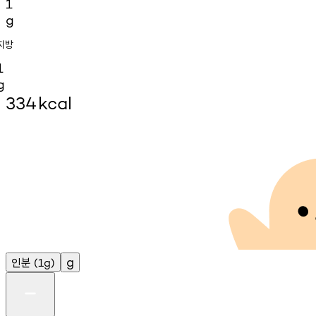
1
g
지방
1
g
334
kcal
인분
g
(1g)