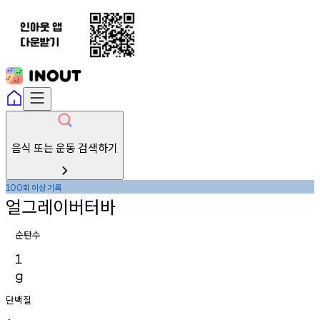
음식 또는 운동 검색하기
회
이상
기록
100
얼그레이버터바
순탄수
1
g
단백질