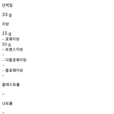
단백질
33
g
지방
15
g
포화지방
-
10
g
트랜스지방
-
-
다불포화지방
-
-
불포화지방
-
-
콜레스트롤
-
나트륨
-