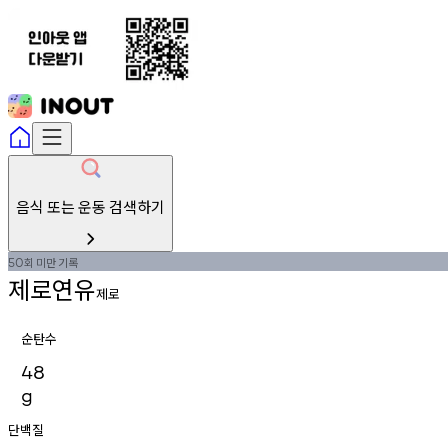
음식 또는 운동 검색하기
회
미만
기록
50
제로연유
제로
순탄수
48
g
단백질