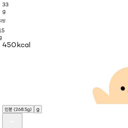
33
g
지방
15
g
450
kcal
인분
g
(268.5g)