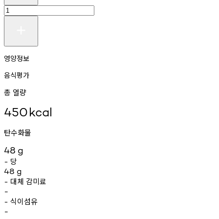
영양정보
음식평가
총 열량
450
kcal
탄수화물
48
g
당
-
48
g
대체
감미료
-
-
식이섬유
-
-