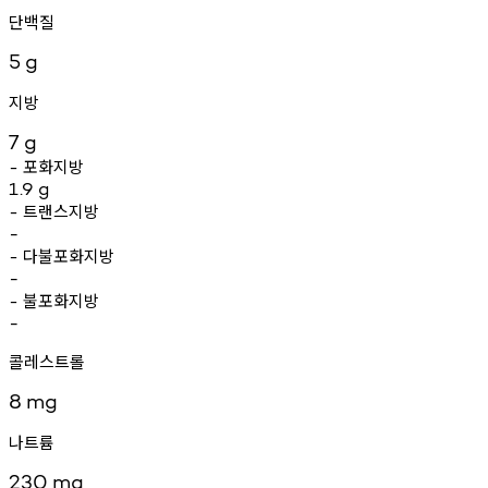
단백질
5
g
지방
7
g
포화지방
-
1.9
g
트랜스지방
-
-
다불포화지방
-
-
불포화지방
-
-
콜레스트롤
8
mg
나트륨
230
mg