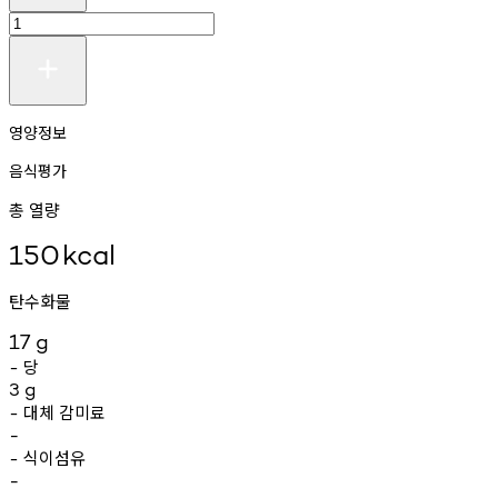
영양정보
음식평가
총 열량
150
kcal
탄수화물
17
g
당
-
3
g
대체
감미료
-
-
식이섬유
-
-