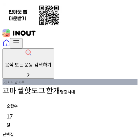
음식 또는 운동 검색하기
회
미만
기록
50
꼬마
쌀핫도그
한개
명랑시대
순탄수
17
g
단백질