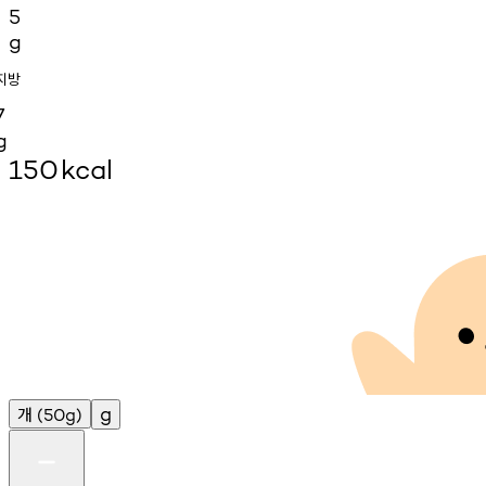
5
g
지방
7
g
150
kcal
개
g
(50g)