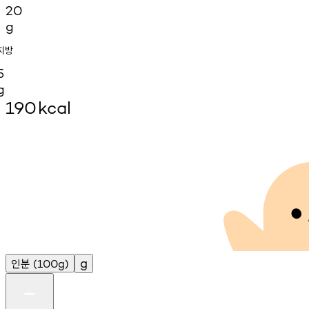
20
g
지방
5
g
190
kcal
인분
g
(100g)