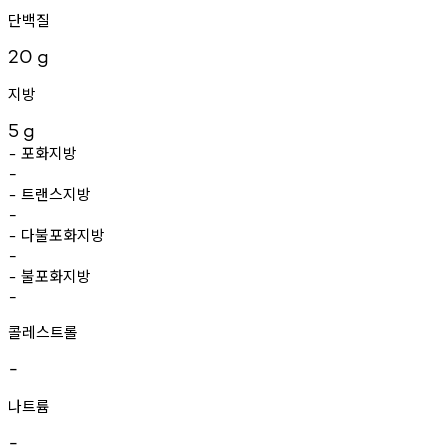
단백질
20
g
지방
5
g
포화지방
-
-
트랜스지방
-
-
다불포화지방
-
-
불포화지방
-
-
콜레스트롤
-
나트륨
-