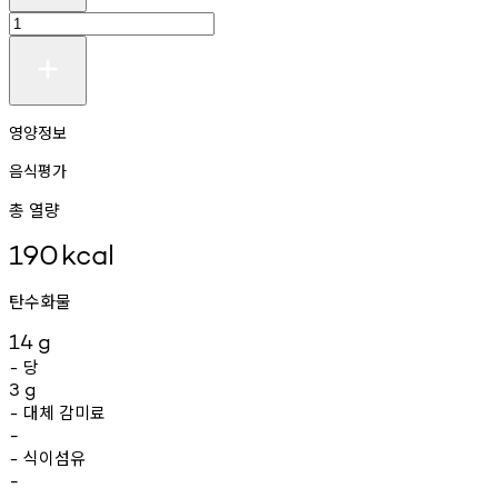
영양정보
음식평가
총 열량
190
kcal
탄수화물
14
g
당
-
3
g
대체
감미료
-
-
식이섬유
-
-