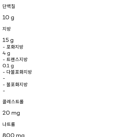
단백질
10
g
지방
15
g
포화지방
-
4
g
트랜스지방
-
0.1
g
다불포화지방
-
-
불포화지방
-
-
콜레스트롤
20
mg
나트륨
800
mg