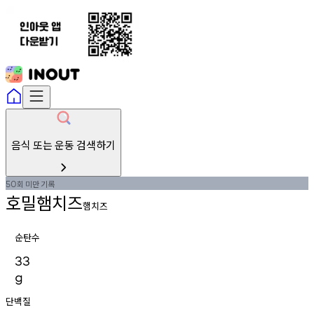
음식 또는 운동 검색하기
회
미만
기록
50
호밀햄치즈
햄치즈
순탄수
33
g
단백질