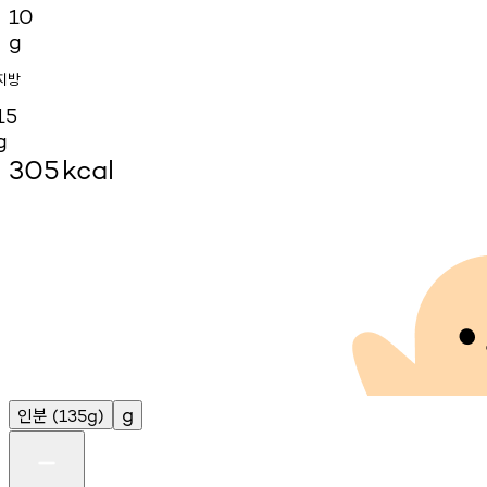
10
g
지방
15
g
305
kcal
인분
g
(135g)