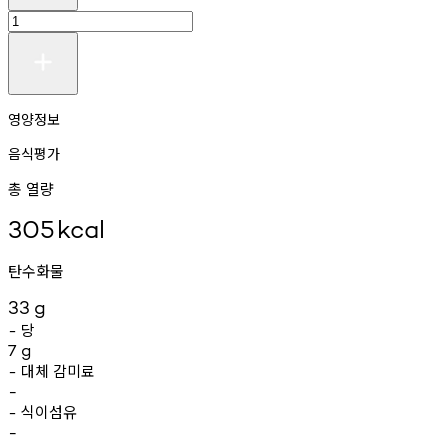
영양정보
음식평가
총 열량
305
kcal
탄수화물
33
g
당
-
7
g
대체
감미료
-
-
식이섬유
-
-