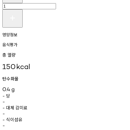
영양정보
음식평가
총 열량
150
kcal
탄수화물
0.4
g
당
-
-
대체
감미료
-
-
식이섬유
-
-