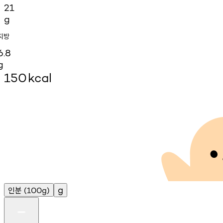
21
g
지방
6.8
g
150
kcal
인분
g
(100g)