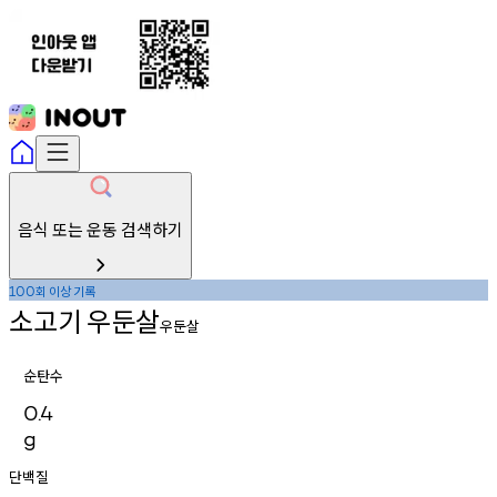
음식 또는 운동 검색하기
회
이상
기록
100
소고기
우둔살
우둔살
순탄수
0.4
g
단백질