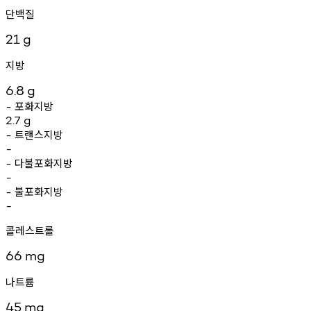
단백질
21
g
지방
6.8
g
포화지방
-
2.7
g
트랜스지방
-
-
다불포화지방
-
-
불포화지방
-
-
콜레스트롤
66
mg
나트륨
45
mg