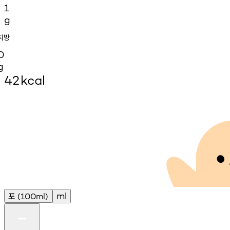
1
g
지방
0
g
42
kcal
포
ml
(100ml)