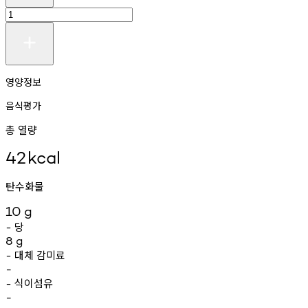
영양정보
음식평가
총 열량
42
kcal
탄수화물
10
g
당
-
8
g
대체
감미료
-
-
식이섬유
-
-