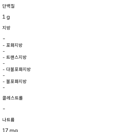
단백질
1
g
지방
-
포화지방
-
-
트랜스지방
-
-
다불포화지방
-
-
불포화지방
-
-
콜레스트롤
-
나트륨
17
mg