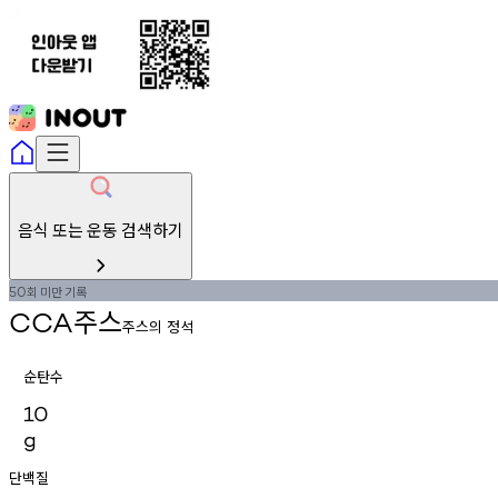
음식 또는 운동 검색하기
회
미만
기록
50
주스
CCA
주스의 정석
순탄수
10
g
단백질