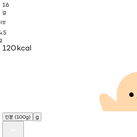
16
g
지방
4.5
g
120
kcal
인분
g
(100g)