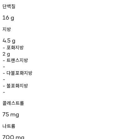
단백질
16
g
지방
4.5
g
포화지방
-
2
g
트랜스지방
-
-
다불포화지방
-
-
불포화지방
-
-
콜레스트롤
75
mg
나트륨
700
mg