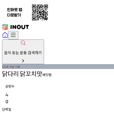
음식 또는 운동 검색하기
회
미만
기록
50
닭다리
닭꼬치맛
에잇템
순탄수
4
g
단백질