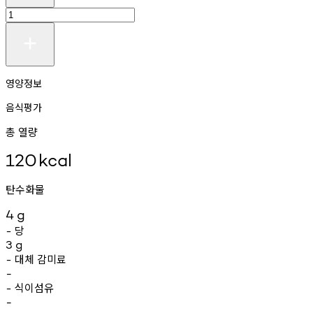
영양정보
음식평가
총 열량
120
kcal
탄수화물
4
g
당
-
3
g
대체
감미료
-
-
식이섬유
-
-