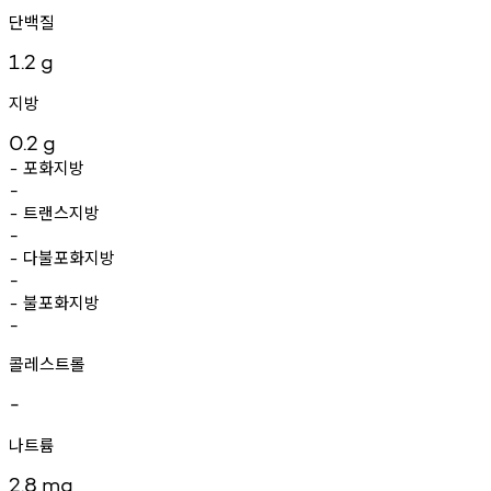
단백질
1.2
g
지방
0.2
g
포화지방
-
-
트랜스지방
-
-
다불포화지방
-
-
불포화지방
-
-
콜레스트롤
-
나트륨
2.8
mg