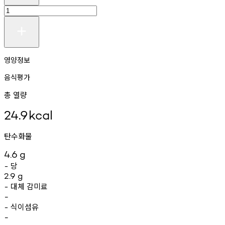
영양정보
음식평가
총 열량
24.9
kcal
탄수화물
4.6
g
당
-
2.9
g
대체
감미료
-
-
식이섬유
-
-