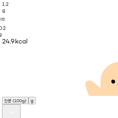
1.2
g
지방
0.2
g
24.9
kcal
인분
g
(100g)